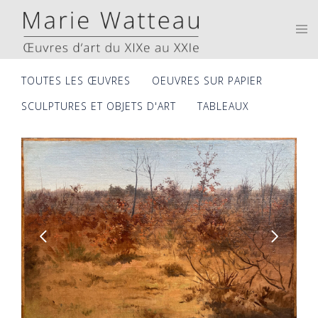
Skip
to
Tog
men
content
TOUTES LES ŒUVRES
OEUVRES SUR PAPIER
SCULPTURES ET OBJETS D'ART
TABLEAUX