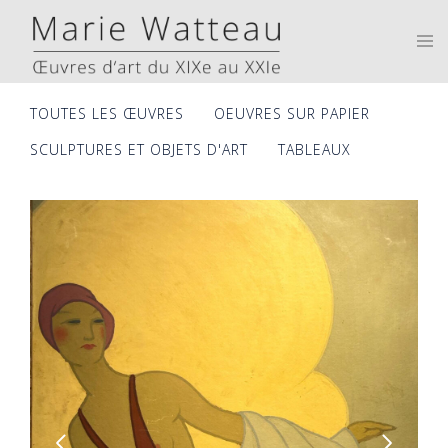
Skip
to
Tog
men
content
TOUTES LES ŒUVRES
OEUVRES SUR PAPIER
SCULPTURES ET OBJETS D'ART
TABLEAUX