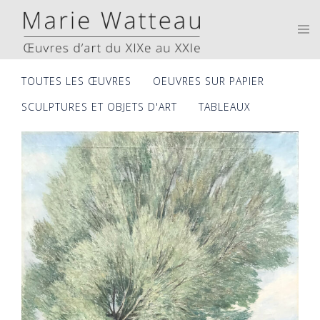
Skip
to
Tog
men
content
TOUTES LES ŒUVRES
OEUVRES SUR PAPIER
SCULPTURES ET OBJETS D'ART
TABLEAUX