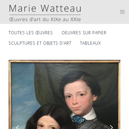
Skip
to
Tog
men
content
TOUTES LES ŒUVRES
OEUVRES SUR PAPIER
SCULPTURES ET OBJETS D'ART
TABLEAUX