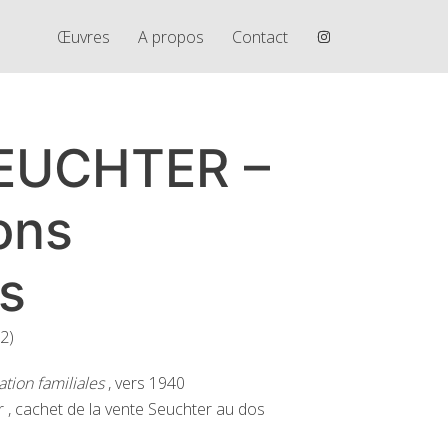
Œuvres
A propos
Contact
SEUCHTER –
ons
es
2)
tation familiales
, vers 1940
 , cachet de la vente Seuchter au dos