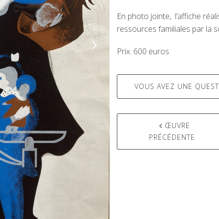
En photo jointe, l’affiche réa
ressources familiales par la sol
Prix: 600 euros
VOUS AVEZ UNE QUEST
ŒUVRE
PRÉCÉDENTE
Post
navigation