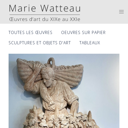
Skip
to
Tog
men
content
TOUTES LES ŒUVRES
OEUVRES SUR PAPIER
SCULPTURES ET OBJETS D'ART
TABLEAUX